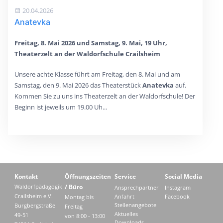
20.04.2026
Anatevka
Freitag, 8. Mai 2026 und Samstag, 9. Mai, 19 Uhr,
Theaterzelt an der Waldorfschule Crailsheim
Unsere achte Klasse führt am Freitag, den 8. Mai und am
Samstag, den 9. Mai 2026 das Theaterstück
Anatevka
auf.
Kommen Sie zu uns ins Theaterzelt an der Waldorfschule! Der
Beginn ist jeweils um 19.00 Uh...
Kontakt
Öffnungszeiten
Service
Social Media
Waldorfpädagogik
/ Büro
Ansprechpartner
Instagram
Crailsheim e.V.
Anfahrt
Facebook
Montag bis
Stellenangebote
Burgbergstraße
Freitag
Aktuelles
49-51
von 8:00 - 13:00
Downloads