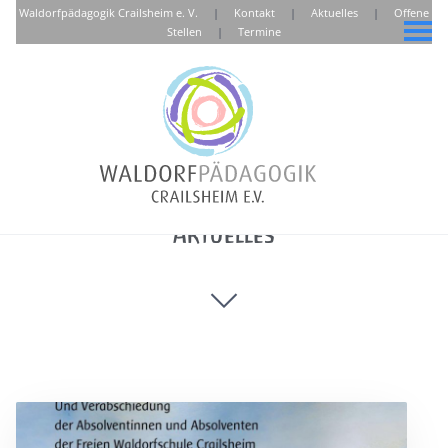
Waldorfpädagogik Crailsheim e. V.
|
Kontakt
|
Aktuelles
|
Offene
Stellen
|
Termine
Aktuelles